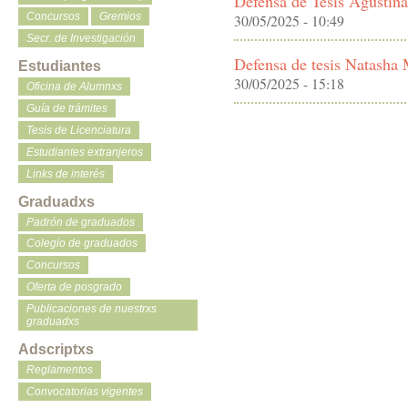
Defensa de Tesis Agustin
Concursos
Gremios
30/05/2025 - 10:49
Secr. de Investigación
Defensa de tesis Natasha
Estudiantes
30/05/2025 - 15:18
Oficina de Alumnxs
Guía de trámites
Tesis de Licenciatura
Estudiantes extranjeros
Links de interés
Graduadxs
Padrón de graduados
Colegio de graduados
Concursos
Oferta de posgrado
Publicaciones de nuestrxs
graduadxs
Adscriptxs
Reglamentos
Convocatorias vigentes