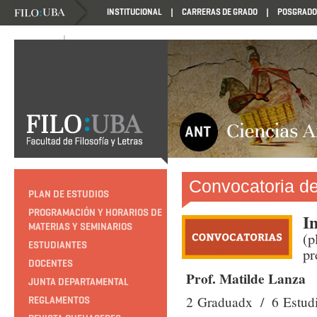
INSTITUCIONAL
CARRERAS DE GRADO
POSGRADO
NOVEDADES
NOVEDADES
Convocatoria de
PLAN DE ESTUDIOS
PROGRAMACIÓN Y HORARIOS DE
I
MATERIAS Y SEMINARIOS
(p
ESTUDIANTES
pr
DOCENTES
P
rof. Matilde Lanza
JUNTA DEPARTAMENTAL
2
Graduadx / 6
Estudi
REGLAMENTOS