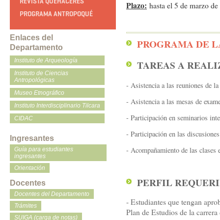
REVISTA QUEHACERES
Plazo:
hasta el 5 de marzo de
PROGRAMA ANTROPOQUÉ
Enlaces del
PROGRAMA DE L
Departamento
Instituto de Arqueología
TAREAS A REALI
Instituto de Ciencias
Antropológicas
- Asistencia a las reuniones de la
Museo Etnográfico
- Asistencia a las mesas de exam
Instituto Interdisciplinario Tilcara
- Participación en seminarios int
CIDAC
- Participación en las discusione
Ingresantes
- Acompañamiento de las clases e
Guía para estudiantes
ingresantes
Orientación
PERFIL REQUER
Docentes
Docentes del Departamento
- Estudiantes que tengan apr
Trámites
Plan de Estudios de la carrera
SUIGA (carga de notas)