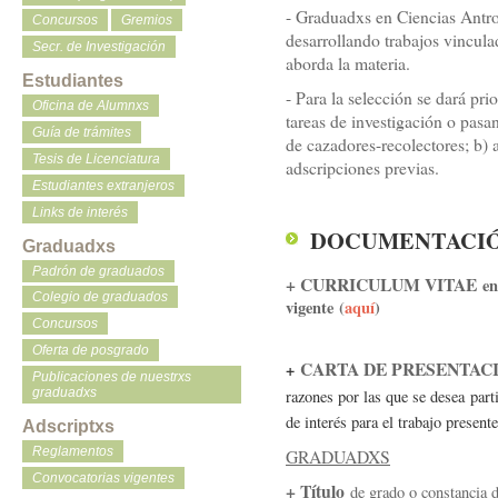
- Graduadxs en Ciencias Antro
Concursos
Gremios
desarrollando trabajos vincul
Secr. de Investigación
aborda la materia.
Estudiantes
- Para la selección se dará pri
Oficina de Alumnxs
tareas de investigación o pasan
Guía de trámites
de cazadores-recolectores; b) 
Tesis de Licenciatura
adscripciones previas.
Estudiantes extranjeros
Links de interés
DOCUMENTACIÓ
Graduadxs
Padrón de graduados
+ CURRICULUM VITAE
en
Colegio de graduados
vigente
(
aquí
)
Concursos
Oferta de posgrado
CARTA DE PRESENTAC
+
Publicaciones de nuestrxs
graduadxs
razones por las que se desea
part
de interés para el trabajo presen
Adscriptxs
Reglamentos
GRADUADXS
Convocatorias vigentes
+ Título
de grado o constancia d