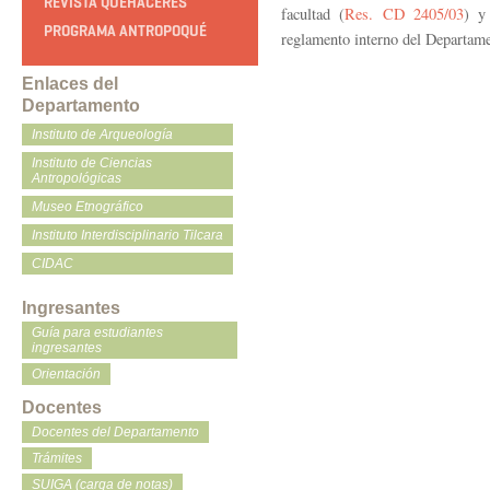
REVISTA QUEHACERES
facultad (
Res. CD 2405/03
) y
PROGRAMA ANTROPOQUÉ
reglamento interno del Departame
Enlaces del
Departamento
Instituto de Arqueología
Instituto de Ciencias
Antropológicas
Museo Etnográfico
Instituto Interdisciplinario Tilcara
CIDAC
Ingresantes
Guía para estudiantes
ingresantes
Orientación
Docentes
Docentes del Departamento
Trámites
SUIGA (carga de notas)