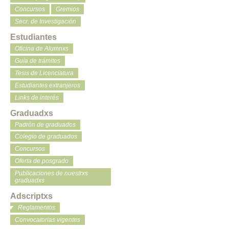
Concursos
Gremios
Secr. de Investigación
Estudiantes
Oficina de Alumnxs
Guía de trámites
Tesis de Licenciatura
Estudiantes extranjeros
Links de interés
Graduadxs
Padrón de graduados
Colegio de graduados
Concursos
Oferta de posgrado
Publicaciones de nuestrxs
graduadxs
Adscriptxs
Reglamentos
Convocatorias vigentes