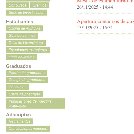
Mesas de exámen turno d
Concursos
Gremios
26/11/2025 - 14:44
Secr. de Investigación
Apertura concursos de aux
Estudiantes
13/11/2025 - 15:31
Oficina de Alumnxs
Guía de trámites
Tesis de Licenciatura
Estudiantes extranjeros
Links de interés
Graduadxs
Padrón de graduados
Colegio de graduados
Concursos
Oferta de posgrado
Publicaciones de nuestrxs
graduadxs
Adscriptxs
Reglamentos
Convocatorias vigentes