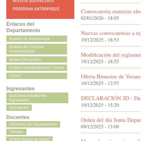
REVISTA QUEHACERES
PROGRAMA ANTROPOQUÉ
Convocatoria materias ele
02/01/2026 - 18:05
Enlaces del
Departamento
Nuevas convocatorias a reg
19/12/2025 - 18:53
Instituto de Arqueología
Instituto de Ciencias
Antropológicas
Modificación del reglamen
Museo Etnográfico
19/12/2025 - 18:55
Instituto Interdisciplinario Tilcara
Oferta Bimestre de Veran
CIDAC
10/12/2025 - 12:55
Ingresantes
Guía para estudiantes
DECLARACIÓN JD - Defe
ingresantes
10/12/2025 - 15:20
Orientación
Docentes
Orden del día Junta Depa
Docentes del Departamento
09/12/2025 - 13:09
Trámites
SUIGA (carga de notas)