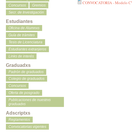
CONVOCATORIA - Modelo CV
Concursos
Gremios
Secr. de Investigación
Estudiantes
Oficina de Alumnxs
Guía de trámites
Tesis de Licenciatura
Estudiantes extranjeros
Links de interés
Graduadxs
Padrón de graduados
Colegio de graduados
Concursos
Oferta de posgrado
Publicaciones de nuestrxs
graduadxs
Adscriptxs
Reglamentos
Convocatorias vigentes