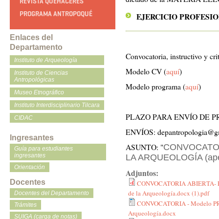
REVISTA QUEHACERES
PROGRAMA ANTROPOQUÉ
EJERCICIO PROFESI
Enlaces del
Departamento
Convocatoria, instructivo y cri
Instituto de Arqueología
Modelo CV (
aquí
)
Instituto de Ciencias
Antropológicas
Modelo programa (
aquí
)
Museo Etnográfico
Instituto Interdisciplinario Tilcara
PLAZO PARA ENVÍO DE PR
CIDAC
ENVÍOS: depantropologia@g
Ingresantes
ASUNTO: "
CONVOCATOR
Guía para estudiantes
ingresantes
LA ARQUEOLOGÍA (apel
Orientación
Adjuntos:
Docentes
CONVOCATORIA ABIERTA- Prof A
de la Arqueología.docx (1).pdf
Docentes del Departamento
CONVOCATORIA - Modelo PRO
Trámites
Arqueología.docx
SUIGA (carga de notas)