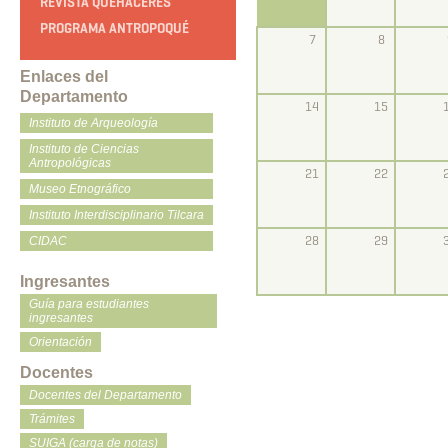
REVISTA QUEHACERES
PROGRAMA ANTROPOQUÉ
7
8
Enlaces del
Departamento
14
15
Instituto de Arqueología
Instituto de Ciencias
Antropológicas
21
22
Museo Etnográfico
Instituto Interdisciplinario Tilcara
28
29
CIDAC
Ingresantes
Guía para estudiantes
ingresantes
Orientación
Docentes
Docentes del Departamento
Trámites
SUIGA (carga de notas)