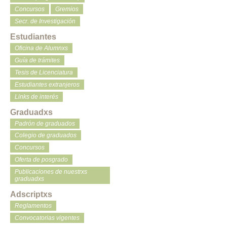
Concursos
Gremios
Secr. de Investigación
Estudiantes
Oficina de Alumnxs
Guía de trámites
Tesis de Licenciatura
Estudiantes extranjeros
Links de interés
Graduadxs
Padrón de graduados
Colegio de graduados
Concursos
Oferta de posgrado
Publicaciones de nuestrxs
graduadxs
Adscriptxs
Reglamentos
Convocatorias vigentes