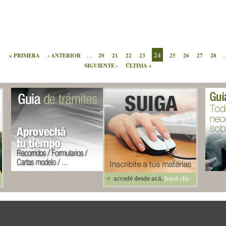
24
…
« PRIMERA
‹ ANTERIOR
20
21
22
23
25
26
27
28
SIGUIENTE ›
ÚLTIMA »