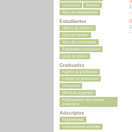
A
Concursos
Gremios
2
Secr. de Investigación
D
Estudiantes
2
Oficina de Alumnxs
Guía de trámites
Tesis de Licenciatura
Estudiantes extranjeros
Links de interés
Graduadxs
Padrón de graduados
Colegio de graduados
Concursos
Oferta de posgrado
Publicaciones de nuestrxs
graduadxs
Adscriptxs
Reglamentos
Convocatorias vigentes