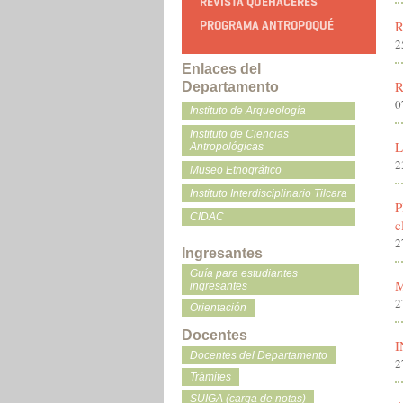
REVISTA QUEHACERES
R
PROGRAMA ANTROPOQUÉ
2
Enlaces del
Departamento
0
Instituto de Arqueología
Instituto de Ciencias
Antropológicas
2
Museo Etnográfico
Instituto Interdisciplinario Tilcara
P
CIDAC
c
2
Ingresantes
Guía para estudiantes
M
ingresantes
2
Orientación
Docentes
I
Docentes del Departamento
2
Trámites
SUIGA (carga de notas)