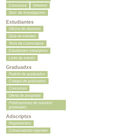
Concursos
Gremios
Secr. de Investigación
Estudiantes
Oficina de Alumnxs
Guía de trámites
Tesis de Licenciatura
Estudiantes extranjeros
Links de interés
Graduadxs
Padrón de graduados
Colegio de graduados
Concursos
Oferta de posgrado
Publicaciones de nuestrxs
graduadxs
Adscriptxs
Reglamentos
Convocatorias vigentes