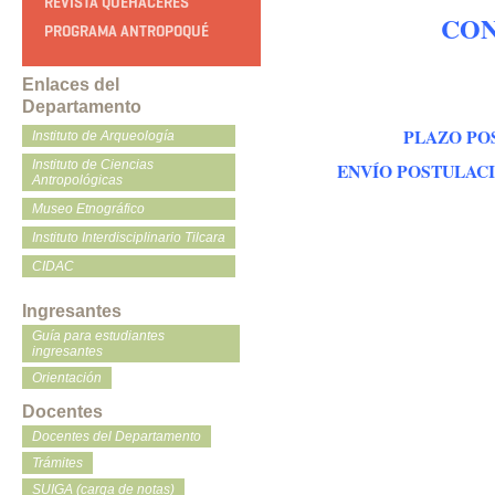
REVISTA QUEHACERES
CON
PROGRAMA ANTROPOQUÉ
Enlaces del
Departamento
PLAZO POS
Instituto de Arqueología
Instituto de Ciencias
ENVÍO POSTULACIO
Antropológicas
Museo Etnográfico
Instituto Interdisciplinario Tilcara
CIDAC
Ingresantes
Guía para estudiantes
ingresantes
Orientación
Docentes
Docentes del Departamento
Trámites
SUIGA (carga de notas)