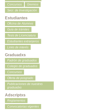
Concursos
Gremios
Secr. de Investigación
Estudiantes
Oficina de Alumnxs
Guía de trámites
Tesis de Licenciatura
Estudiantes extranjeros
Links de interés
Graduadxs
Padrón de graduados
Colegio de graduados
Concursos
Oferta de posgrado
Publicaciones de nuestrxs
graduadxs
Adscriptxs
Reglamentos
Convocatorias vigentes