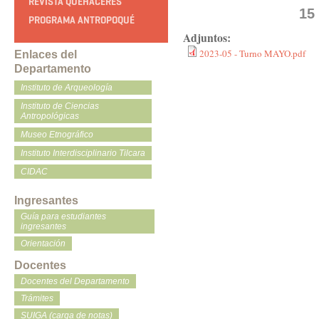
REVISTA QUEHACERES
15
PROGRAMA ANTROPOQUÉ
Adjuntos:
2023-05 - Turno MAYO.pdf
Enlaces del
Departamento
Instituto de Arqueología
Instituto de Ciencias
Antropológicas
Museo Etnográfico
Instituto Interdisciplinario Tilcara
CIDAC
Ingresantes
Guía para estudiantes
ingresantes
Orientación
Docentes
Docentes del Departamento
Trámites
SUIGA (carga de notas)