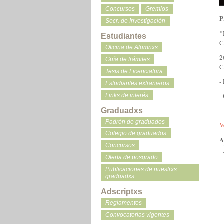
Concursos
Gremios
P
Secr. de Investigación
"
Estudiantes
C
Oficina de Alumnxs
2
Guía de trámites
C
Tesis de Licenciatura
-
Estudiantes extranjeros
-
Links de interés
Graduadxs
Padrón de graduados
V
Colegio de graduados
A
Concursos
Oferta de posgrado
Publicaciones de nuestrxs
graduadxs
Adscriptxs
Reglamentos
Convocatorias vigentes