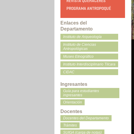
REVISTA QUEHACERES
PROGRAMA ANTROPOQUÉ
Enlaces del
Departamento
Instituto de Arqueología
Instituto de Ciencias
Antropológicas
Museo Etnográfico
Instituto Interdisciplinario Tilcara
CIDAC
Ingresantes
Guía para estudiantes
ingresantes
Orientación
Docentes
Docentes del Departamento
Trámites
SUIGA (carga de notas)