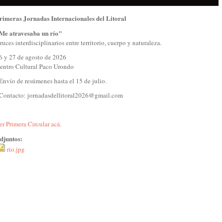
rimeras Jornadas Internacionales del Litoral
Me atravesaba un río"
ruces interdisciplinarios entre territorio, cuerpo y naturaleza.
6 y 27 de agosto de 2026
entro Cultural Paco Urondo
 Envío de resúmenes hasta el 15 de julio.
 Contacto:
jornadasdellitoral2026@gmail.com
er Primera Circular acá.
djuntos:
rio.jpg