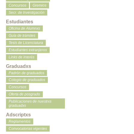
Concursos
Gremios
Secr. de Investigación
Estudiantes
Oficina de Alumnxs
Guía de trámites
Tesis de Licenciatura
Estudiantes extranjeros
Links de interés
Graduadxs
Padrón de graduados
Colegio de graduados
Concursos
Oferta de posgrado
Publicaciones de nuestrxs
graduadxs
Adscriptxs
Reglamentos
Convocatorias vigentes