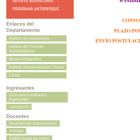
REVISTA QUEHACERES
PROGRAMA ANTROPOQUÉ
CONVO
Enlaces del
PLAZO POS
Departamento
Instituto de Arqueología
ENVÍO POSTULACIO
Instituto de Ciencias
Antropológicas
Museo Etnográfico
Instituto Interdisciplinario Tilcara
CIDAC
Ingresantes
Guía para estudiantes
ingresantes
Orientación
Docentes
Docentes del Departamento
Trámites
SUIGA (carga de notas)